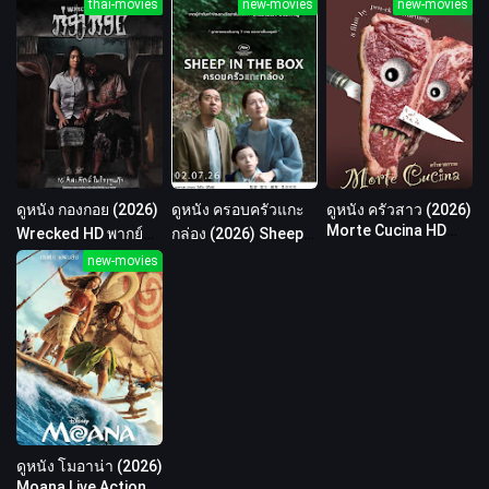
HD พากย์ไทย เต็มเรื่อง
thai-movies
new-movies
new-movies
Brand New Day HD
พากย์ไทย เต็มเรื่อง
พากย์ไทย เต็มเรื่อง
ดูหนัง กองกอย (2026)
ดูหนัง ครอบครัวแกะ
ดูหนัง ครัวสาว (2026)
Morte Cucina HD
Wrecked HD พากย์
กล่อง (2026) Sheep
พากย์ไทย เต็มเรื่อง
ไทย เต็มเรื่อง
in the Box HD พากย์
new-movies
ไทย เต็มเรื่อง
ดูหนัง โมอาน่า (2026)
Moana Live Action