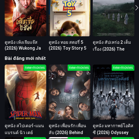
ดูหนัง เห้งเจียแจ๊ส
ดูหนัง ทอย สตอรี่ 5
ดูหนัง สัปเหร่อ 2 เต็ม
ด
(2026) Wukong Jazz
(2026) Toy Story 5
เรื่อง (2026) The
พากย์ไทย เต็มเรื่อง HD
HD พากย์ไทย เต็มเรื่อง
Undertaker 2 HD
พ
Bài đăng mới nhất
พากย์ไทย
new-movies
new-movies
new-movies
ดูหนัง สไปเดอร์-แมน
ดูหนัง เพื่อนรัก เพื่อน
ดูหนัง มหากาพย์โอดิส
แบรนด์ นิว เดย์
ลับ (2026) Behind
ซี (2026) Odyssey
(2026) Spider-Man:
the Screens HD