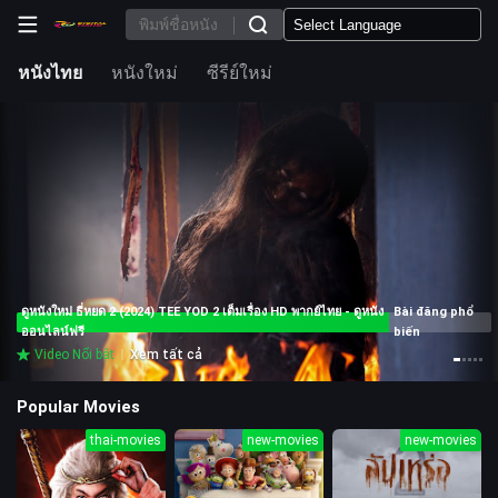
หนังไทย
หนังใหม่
ซีรีย์ใหม่
 đăng phổ
TOP 2
Bài đăng phổ biến
n
Xem tất cả
Video Nổi bật
Popular Movies
thai-movies
new-movies
new-movies