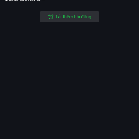
HD พากย์ไทย เต็มเรื่อง
Tải thêm bài đăng