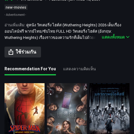
new-movies
- Advertisment -
อ่านเพิ่มเติม
:
ดูหนัง วัทเตอริ่ง ไฮต์ส (Wuthering Heights) 2026 เต็มเรื่อง
ออนไลน์ฟรี พากย์ไทย/ซับไทย FULL HD วัทเตอริ่ง ไฮต์ส (อังกฤษ:
แสดงทั้งหมด
Wuthering Heights) เรื่องราวของความรักที่เต็มไปด้วยความรุ่มร้อนและ
โกลาหล ท่ามกลางฉากหลังของ ยอร์กมัวร์ส สำรวจความสัมพันธ์อันเข้มข้น
และแสนอันตรายระหว่าง ฮีธคลิฟฟ์ และ แคทเธอรีน ดูหนังออนไลน์ฟรี
ใช้ร่วมกัน
Recommendation For You
แสดงความคิดเห็น