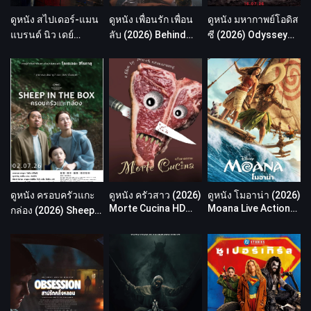
ดูหนัง สไปเดอร์-แมน
ดูหนัง เพื่อนรัก เพื่อน
ดูหนัง มหากาพย์โอดิส
แบรนด์ นิว เดย์
ลับ (2026) Behind
ซี (2026) Odyssey
(2026) Spider-Man:
the Screens HD
HD พากย์ไทย เต็มเรื่อง
Brand New Day HD
พากย์ไทย เต็มเรื่อง
พากย์ไทย เต็มเรื่อง
ดูหนัง ครอบครัวแกะ
ดูหนัง ครัวสาว (2026)
ดูหนัง โมอาน่า (2026)
Morte Cucina HD
Moana Live Action
กล่อง (2026) Sheep
พากย์ไทย เต็มเรื่อง
HD พากย์ไทย เต็มเรื่อง
in the Box HD พากย์
ไทย เต็มเรื่อง