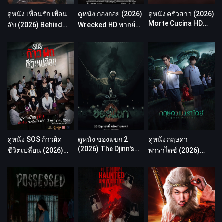
ดูหนัง เพื่อนรัก เพื่อน
ดูหนัง กองกอย (2026)
ดูหนัง ครัวสาว (2026)
Morte Cucina HD
ลับ (2026) Behind
Wrecked HD พากย์
พากย์ไทย เต็มเรื่อง
the Screens HD
ไทย เต็มเรื่อง
พากย์ไทย เต็มเรื่อง
ดูหนัง SOS ก้าวผิด
ดูหนัง ของแขก 2
ดูหนัง กฤษดา
(2026) The Djinn's
ชีวิตเปลี่ยน (2026)
พาราไดซ์ (2026)
Curse 2 HD พากย์ไทย
Kijsada Paradise HD
SOS HD พากย์ไทย
เต็มเรื่อง
พากย์ไทย เต็มเรื่อง
เต็มเรื่อง