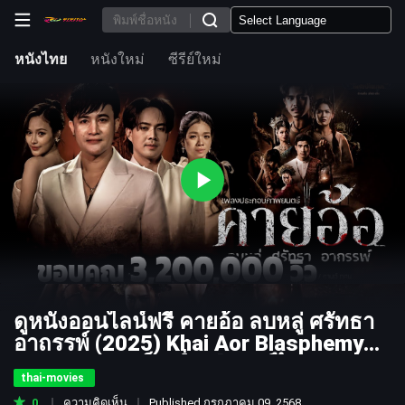
หนังไทย
หนังใหม่
ซีรีย์ใหม่
ดูหนังออนไลน์ฟรี คายอ้อ ลบหลู่ ศรัทธา
อาถรรพ์ (2025) Khai Aor Blasphemy
Faith Curse เต็มเรื่อง [พากย์ไทย-ซับ
thai-movies
ไทย] ULTRA HD หนังเต็ม
0
ความคิดเห็น
Published กรกฎาคม 09, 2568