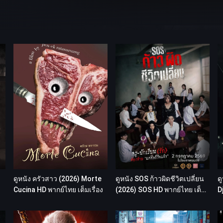
ภพ) ก็หันหน้าเข้าสู่
ดูหนัง ครัวสาว (2026) Morte
ดูหนัง SOS ก้าวผิดชีวิตเปลี่ยน
ด
Cucina HD พากย์ไทย เต็มเรื่อง
(2026) SOS HD พากย์ไทย เต็ม
D
เรื่อง
เต