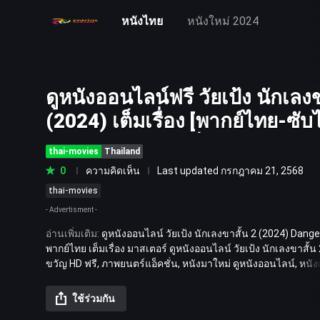
หนังไทย
หนังใหม่ 2024
ดูหนังออนไลน์ฟรี วัยเป้ง นักเลงข
(2024) เต็มเรื่อง [พากย์ไทย-ซับ
ULTRA HD หนังเต็ม
thai-movies
Thailand
0
ความคิดเห็น
Last updated กรกฎาคม 21, 2568
thai-movies
- Advertisment -
อ่านเพิ่มเติม
:
ดูหนังออนไลน์ วัยเป้ง นักเลงขาสั้น 2 (2024) Dan
พากย์ไทย เต็มเรื่อง มาสเตอร์ ดูหนังออนไลน์ วัยเป้ง นักเลงขาสั้น
ขวัญ HD ฟรี, ภาพยนตร์แอ็คชั่น, หนังมาใหม่ ดูหนังออนไลน์, หนั
2024, หนังใหม่ชนโรง ดูหนังHD ดูหนังใหม่ หนัง ดูหนังฟรี วัยเป้ง น
หนังออนไลน์ หนังมาใหม่ MASTER ZOOM หนังออนไลน์ ซูม ธี่หยด 2 (อังกฤษ:
ใช้ร่วมกัน
Dangerous Boys 2) การกลับมาในรอบ 10 ปีของ “พี่เป้ง” (นิก คุ