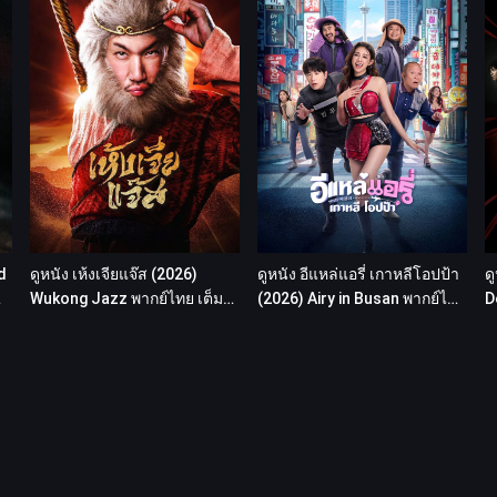
d
ดูหนัง เห้งเจียแจ๊ส (2026)
ดูหนัง อีแหล่แอรี่ เกาหลีโอปป้า
ด
Wukong Jazz พากย์ไทย เต็ม
(2026) Airy in Busan พากย์ไทย
D
เรื่อง HD
เต็มเรื่อง HD
เ